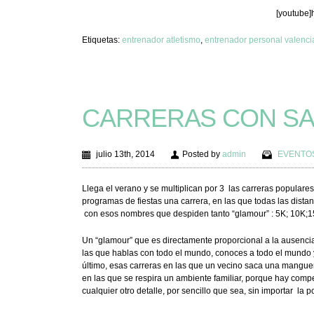
[youtube]
Etiquetas:
entrenador atletismo
,
entrenador personal valenci
CARRERAS CON SA
julio 13th, 2014
Posted by
admin
EVENTO
Llega el verano y se multiplican por 3 las carreras popular
programas de fiestas una carrera, en las que todas las dist
con esos nombres que despiden tanto “glamour” : 5K; 10K;1
Un “glamour” que es directamente proporcional a la ausencia 
las que hablas con todo el mundo, conoces a todo el mundo y
último, esas carreras en las que un vecino saca una manguera
en las que se respira un ambiente familiar, porque hay compe
cualquier otro detalle, por sencillo que sea, sin importar la 