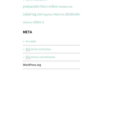
preparador fisico online
resistencia
salud
tag one
ultrafondo
tag two
TRIATLON
video-2
Valencia
META
Acceder
RSS
de las entradas
RSS
de los comentarios
WordPress.org