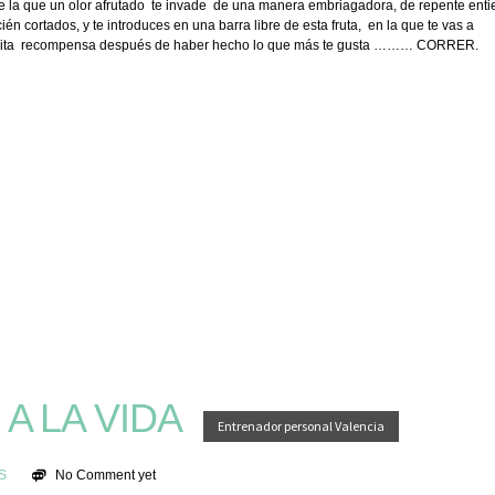
ue la que un olor afrutado te invade de una manera embriagadora, de repente ent
 cortados, y te introduces en una barra libre de esta fruta, en la que te vas a
a bonita recompensa después de haber hecho lo que más te gusta ……… CORRER.
A LA VIDA
Entrenador personal Valencia
S
No Comment yet