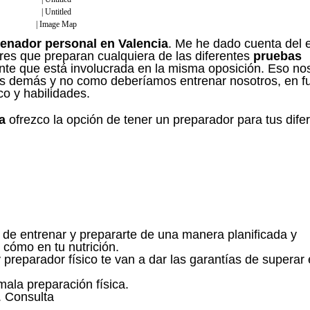
| Untitled
| Image Map
renador personal en Valencia
. Me he dado cuenta del e
es que preparan cualquiera de las diferentes
pruebas
ente que está involucrada en la misma oposición. Eso nos
os demás y no como deberíamos entrenar nosotros, en f
co y habilidades.
a
ofrezco la opción de tener un preparador para tus dife
d de entrenar y prepararte de una manera planificada y
, cómo en tu nutrición.
preparador físico te van a dar las garantías de superar
ala preparación física.
. Consulta