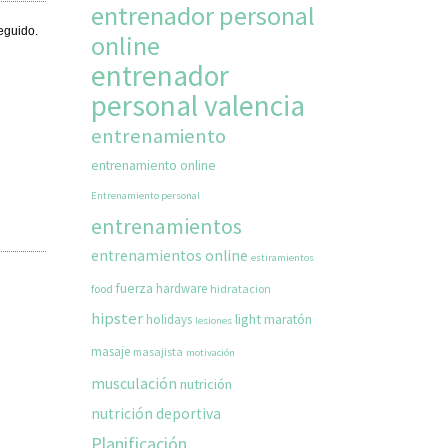
entrenador personal
eguido.
online
entrenador
personal valencia
entrenamiento
entrenamiento online
Entrenamiento personal
entrenamientos
entrenamientos online
estiramientos
fuerza
hardware
food
hidratacion
hipster
light
holidays
maratón
lesiones
masaje
masajista
motivación
musculación
nutrición
nutrición deportiva
Planificación