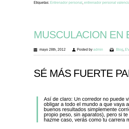
Etiquetas:
Entrenador personal
,
entrenador personal valenci
MUSCULACION EN 
mayo 28th, 2012
Posted by
admin
Blog
,
E
SÉ MÁS FUERTE PA
Así de claro: Un corredor no puede v
obligar a todo el mundo a que vaya 
buenos resultados simplemente corri
propio peso, sin aparatos), pero si t
hazme caso, verás como tu carrera 