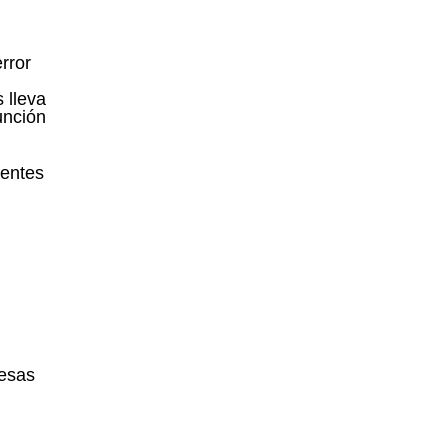
rror
 lleva
unción
rentes
 esas