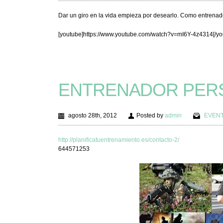
Dar un giro en la vida empieza por desearlo. Como entrenado
[youtube]https://www.youtube.com/watch?v=mI6Y-4z4314[/yo
ENTRENADOR PER
agosto 28th, 2012
Posted by
admin
EVEN
http://planificatuentrenamiento.es/contacto-2/
644571253