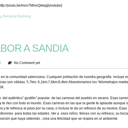
http://youtu.be/mos7MmoQdwg[/youtube]
a
,
Personal Running
BOR A SANDIA
S
No Comment yet
es en la comunidad valenciana. Cualquier población de nuestra geografía incluye e
ancias son válidas. 5,7km; 6,1km;7,6km;8,4km.Abandonamos los “kilometrajes marke
5K.
del auténtico” gustillo” popular de las carreras del pueblo en verano. Esas carre
 te ríes con todo el mundo. Esas carreras en las que la gente te aplaude aunque s
 y te refresca al paso por su casa, o incluso te da un refresco de su nevera. Esas
ticiones para todas las edades. Ver a esos niños felices con su refresco, su boca
posición que haya obtenido , crea una felicidad que se respira en el ambiente.