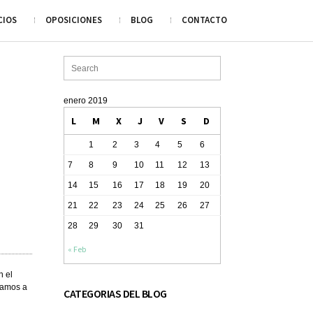
CIOS
OPOSICIONES
BLOG
CONTACTO
enero 2019
L
M
X
J
V
S
D
1
2
3
4
5
6
7
8
9
10
11
12
13
14
15
16
17
18
19
20
21
22
23
24
25
26
27
28
29
30
31
« Feb
n el
 vamos a
CATEGORIAS DEL BLOG