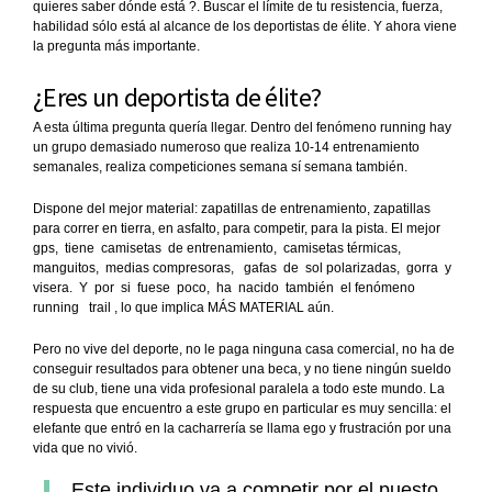
quieres saber dónde está ?. Buscar el límite de tu resistencia, fuerza,
habilidad sólo está al alcance de los deportistas de élite. Y ahora viene
la pregunta más importante.
¿Eres un deportista de élite?
A esta última pregunta quería llegar. Dentro del fenómeno running hay
un grupo demasiado numeroso que realiza 10-14 entrenamiento
semanales, realiza competiciones semana sí semana también.
Dispone del mejor material: zapatillas de entrenamiento, zapatillas
para correr en tierra, en asfalto, para competir, para la pista. El mejor
gps, tiene camisetas de entrenamiento, camisetas térmicas,
manguitos, medias compresoras, gafas de sol polarizadas, gorra y
visera. Y por si fuese poco, ha nacido también el fenómeno
running trail , lo que implica MÁS MATERIAL aún.
Pero no vive del deporte, no le paga ninguna casa comercial, no ha de
conseguir resultados para obtener una beca, y no tiene ningún sueldo
de su club, tiene una vida profesional paralela a todo este mundo. La
respuesta que encuentro a este grupo en particular es muy sencilla: el
elefante que entró en la cacharrería se llama ego y frustración por una
vida que no vivió.
Este individuo va a competir por el puesto