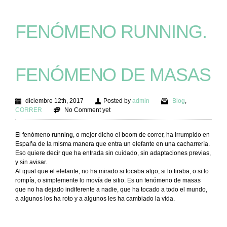
FENÓMENO RUNNING.
FENÓMENO DE MASAS
diciembre 12th, 2017
Posted by
admin
Blog
,
CORRER
No Comment yet
El fenómeno running, o mejor dicho el boom de correr, ha irrumpido en
España de la misma manera que entra un elefante en una cacharrería.
Eso quiere decir que ha entrada sin cuidado, sin adaptaciones previas,
y sin avisar.
Al igual que el elefante, no ha mirado si tocaba algo, si lo tiraba, o si lo
rompía, o simplemente lo movía de sitio. Es un fenómeno de masas
que no ha dejado indiferente a nadie, que ha tocado a todo el mundo,
a algunos los ha roto y a algunos les ha cambiado la vida.