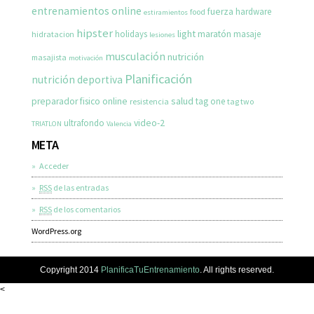
entrenamientos online
fuerza
hardware
food
estiramientos
hipster
light
holidays
maratón
masaje
hidratacion
lesiones
musculación
nutrición
masajista
motivación
Planificación
nutrición deportiva
salud
preparador fisico online
tag one
resistencia
tag two
ultrafondo
video-2
TRIATLON
Valencia
META
Acceder
RSS
de las entradas
RSS
de los comentarios
WordPress.org
Copyright 2014
PlanificaTuEntrenamiento
. All rights reserved.
<